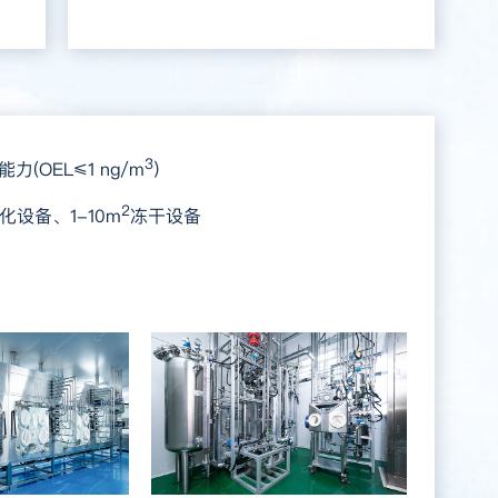
喜树碱类
PBD 二聚体
其它
3
(OEL≤1 ng/m
)
2
化设备、1-10m
冻干设备