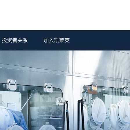
投资者关系
加入凯莱英
与通函
动预报
企业荣誉
路演材料
质量与合规
股票信息
环境、社会及管治（E
联系方式
制剂
生物大分子
晶型和处方前研究
微生物重组蛋白药物
制剂开发和生产
NDC & 抗体 & 蛋白
临床供应链服务
分析与质量控制