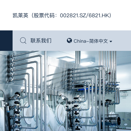
凯莱英（股票代码：002821.SZ/6821.HK）
联系我们
China-简体中文
SG）
关键技术平台
注册申报与法规
连续反应
酶工程
化学工程
光电化学