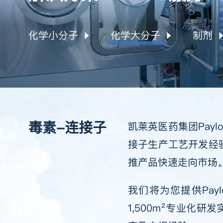
化学小分子
化学大分子
制剂
小分子工艺开发与生产
多肽
晶型和
高活药物
寡核苷酸
制剂开
高端制剂辅料
临床供
毒素-连接子
凯莱英医药集团Payl
接子生产工艺开发经
毒素-连接子
分析与
推产品快速走向市场
我们将为您提供Pay
1,500m²专业化研