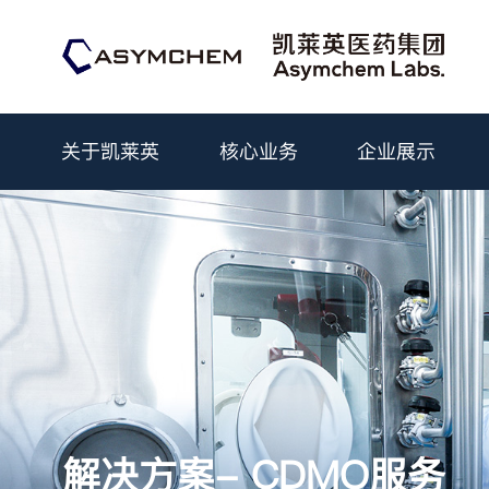
关于凯莱英
核心业务
企业展示
凯莱英简介
CDMO服务
企业新闻
概况
在凯莱英工作
公司治理
媒体中心
使命和愿景
技术输出
文化生活
财务与报告
文章发表
临床研究
领导团队
社会职位
公告
活
化学小分子
化学大分子
小分子工艺开发与生产
多肽
高活药物
寡核苷酸
高端制剂辅料
毒素-连接子
解决方案- CDMO服务