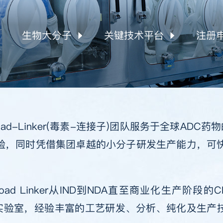
生物大分子
关键技术平台
注册
处方前研究
微生物重组蛋白药物
连续反应
发和生产
NDC & 抗体 & 蛋白
酶工程
应链服务
化学工程
oad-Linker(毒素-连接子)团队服务于全球A
验，同时凭借集团卓越的小分子研发生产能力，可
质量控制
光电化学
。
高通量筛选(HTS) DoE
load Linker从IND到NDA直至商业化生产
发实验室，经验丰富的工艺研发、分析、纯化及生产技术人