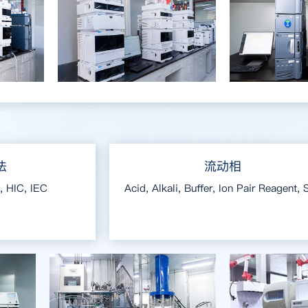
法
流动相
, HIC, IEC
Acid, Alkali, Buffer, Ion Pair Reagent, S