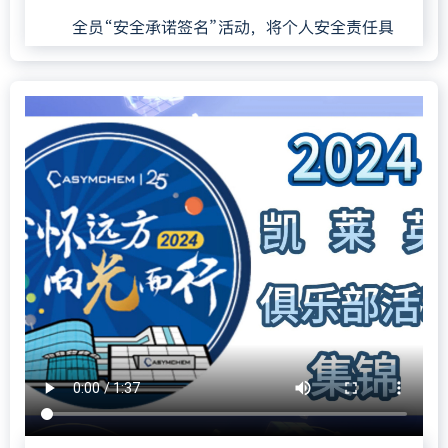
全员“安全承诺签名”活动，将个人安全责任具
象化，铭刻于心。
“每日安语”活动反响热烈，一周内征集基层员
工安全感悟、警示语超4800条（如：“签字不是走
过场，安全承诺肩上扛”、“每一次侥幸都是事故的
VIP通道”），汇聚成强大的安全文化暖流。
组织承包商工友利用碎片时间观看精选安全
警示教育“小视频”，打造便捷“移动课堂”，巩固
安全知识。
成功举办全员安全知识竞赛，内容紧扣岗位
规程、管理重点及法规，通过竞赛有效检验和提
升了员工的安全知识储备与应用能力。