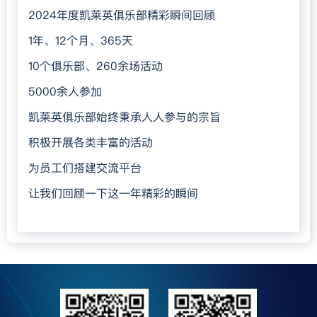
深入开展“显微镜”隐患排查活动，鼓励员工
2024年度凯莱英俱乐部精彩瞬间回顾
提出“安全微创新”整改措施，对设备、环境、流
1年、12个月、365天
程等进行细致排查，着力消除易被忽视的细微隐
10个俱乐部、260余场活动
患。
5000余人参加
推广“STOP 5秒”工具，鼓励员工在关键作业
凯莱英俱乐部始终秉承人人参与的宗旨
前暂停思考，进行风险再辨识与措施再确认，提
积极开展各类丰富的活动
升现场风险即时感知和干预能力。
为员工们搭建交流平台
集团EHS执行副总经理朱劲松
回顾了全员参与取
让我们回顾一下这一年精彩的瞬间
集团高级副总裁郑国喜博士
指出，安全管理需常
得的成效，并对后续工作提出要求：各厂区需重点关
抓不懈，安全应成为每个人不可或缺的一部分，融入
注夏季安全管理，全体员工要秉承“严谨、严肃、严
生活与工作，注重细节，实现部门协同。
苛”要求，将安全“听到、看到、做到”，从每个项
集团首席运营官兼首席财务官张达
强调，公司上
目、每次风险评估和操作开始落实预防措施，真正做
下高度重视安全，持续落实风险分级管控，聚焦事故
到“行稳致远”。