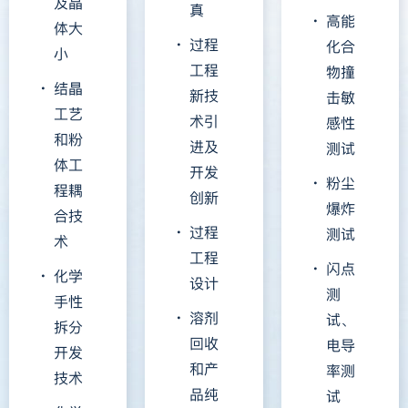
及晶
真
高能
体大
过程
化合
小
工程
物撞
结晶
新技
击敏
工艺
术引
感性
和粉
进及
测试
体工
开发
粉尘
程耦
创新
爆炸
合技
过程
测试
术
工程
闪点
化学
设计
测
手性
溶剂
试、
拆分
回收
电导
开发
和产
率测
技术
品纯
试