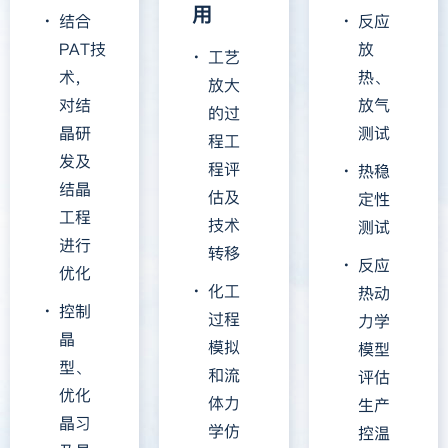
用
结合
反应
PAT技
放
工艺
术，
热、
放大
对结
放气
的过
晶研
测试
程工
发及
程评
热稳
结晶
估及
定性
工程
技术
测试
进行
转移
反应
优化
化工
热动
控制
过程
力学
晶
模拟
模型
型、
和流
评估
优化
体力
生产
晶习
学仿
控温