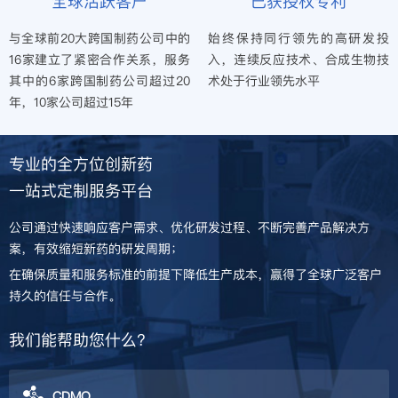
全球活跃客户
已获授权专利
与全球前20大跨国制药公司中的
始终保持同行领先的高研
发投
16家建立了紧密合作关系，服务
入，连续反应技术、合成生物技
其中
的6家跨国制药公司超过20
术
处于行业领先水平
年，10家公司超过15年
专业的全方位创新药
一站式定制服务平台
公司通过快速响应客户需求、优化研发过程、不断完善产品解决方
案，有效缩短新药的研发周期；
在确保质量和服务标准的前提下降低生产成本，赢得了全球广泛客户
持久的信任与合作。
我们能帮助您什么?
CDMO